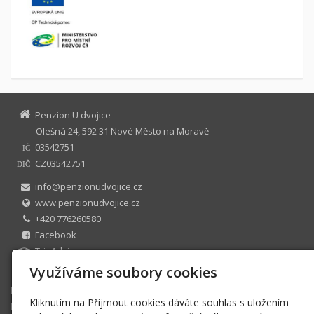
Penzion U dvojice
Olešná 24, 592 31 Nové Město na Moravě
03542751
IČ
CZ03542751
DIČ
info@penzionudvojice.cz
www.penzionudvojice.cz
+420 776260580
Facebook
TripAdvisor
U dvojice s.r.o. zapsaná v OR zastoupená : Josef Uhlíř
Využíváme soubory cookies
Domů
Kliknutím na Přijmout cookies dáváte souhlas s uložením
Nabízíme