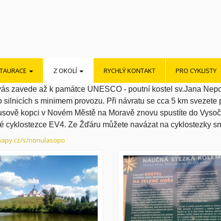
STAURACE
Z OKOLÍ
RYCHLÝ KONTAKT
PRO CYKLISTY
vás zavede až k památce UNESCO - poutní kostel sv.Jana Nep
 silnicích s minimem provozu. Při návratu se cca 5 km svezete
sově kopci v Novém Městě na Moravě znovu spustíte do Vysočin
 cyklostezce EV4. Ze Žďáru můžete navázat na cyklostezky sm
mapy.cz/s/nonulasopo