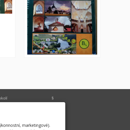
okolí
§
chlý kontakt
Historie
o cyklisty
psali o nás
výkonnostní, marketingové).