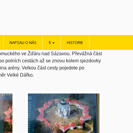
NAPSALI O NÁS
§
HISTORIE
omuckého ve Žďáru nad Sázavou. Převážná část
 po polních cestách až se znovu kolem sjezdovky
a arény. Velkou část cesty pojedete po
ěr Velké Dářko.