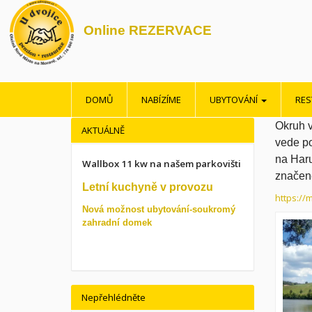
Online REZERVACE
DOMŮ
NABÍZÍME
UBYTOVÁNÍ
RE
Okruh 
AKTUÁLNĚ
vede po
na Haru
Wallbox 11 kw na našem parkovišti
značené
Letní kuchyně v provozu
https://
Nová možnost ubytování-soukromý
zahradní domek
Nepřehlédněte