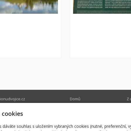
onudvojice.cz
Domů
Z 
onudvojice.cz
Nabízíme
Ry
0580
Ubytování
Pr
 cookies
Restaurace
Na
r
s dáváte souhlas s uložením vybraných cookies (nutné, preferenční, 