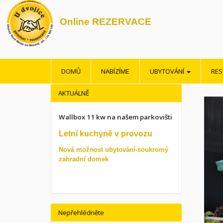
Online REZERVACE
DOMŮ
NABÍZÍME
UBYTOVÁNÍ
RE
AKTUÁLNĚ
Wallbox 11 kw na našem parkovišti
Letní kuchyně v provozu
Nová možnost ubytování-soukromý
zahradní domek
Nepřehlédněte