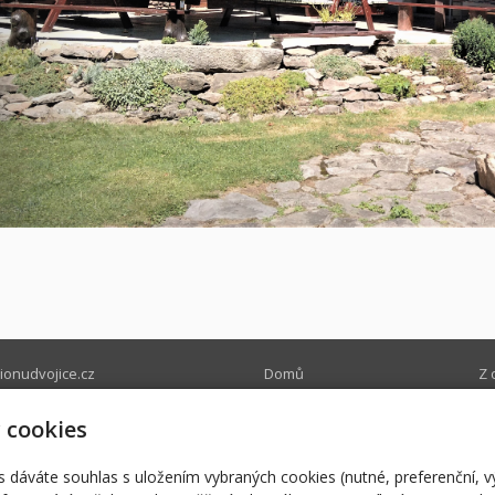
onudvojice.cz
Domů
Z 
onudvojice.cz
Nabízíme
Ry
0580
Ubytování
Pr
 cookies
Restaurace
Na
r
s dáváte souhlas s uložením vybraných cookies (nutné, preferenční, 