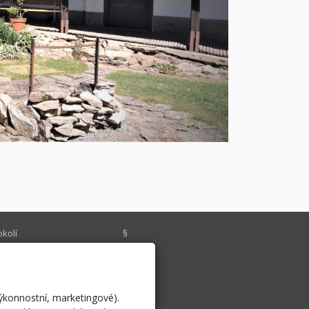
okolí
§
chlý kontakt
Historie
o cyklisty
psali o nás
výkonnostní, marketingové).