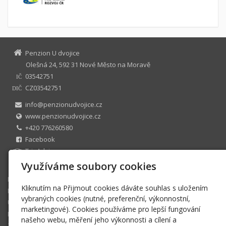
Penzion U dvojice
Olešná 24, 592 31 Nové Město na Moravě
03542751
IČ
CZ03542751
DIČ
info@penzionudvojice.cz
www.penzionudvojice.cz
+420 776260580
Facebook
TripAdvisor
U dvojice s.r.o. zapsaná v OR zastoupená : Josef Uhlíř
Využíváme soubory cookies
Domů
Kliknutím na Přijmout cookies dáváte souhlas s uložením
Nabízíme
vybraných cookies (nutné, preferenční, výkonnostní,
Ubytování
marketingové). Cookies používáme pro lepší fungování
Restaurace
našeho webu, měření jeho výkonnosti a cílení a
Z okolí