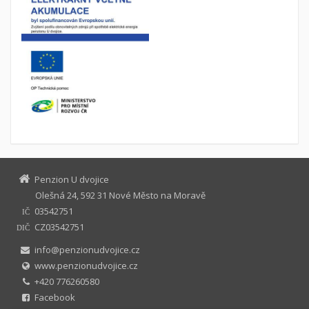
Penzion U dvojice
Olešná 24, 592 31 Nové Město na Moravě
03542751
IČ
CZ03542751
DIČ
info@penzionudvojice.cz
www.penzionudvojice.cz
+420 776260580
Facebook