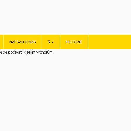
NAPSALI O NÁS
§
HISTORIE
 se podívat i k jejím vrcholům.