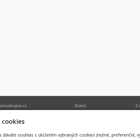
onudvojice.cz
Domů
Z 
onudvojice.cz
Nabízíme
Ry
0580
Ubytování
Pr
 cookies
Restaurace
Na
r
s dáváte souhlas s uložením vybraných cookies (nutné, preferenční, 