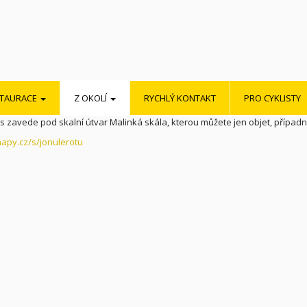
STAURACE
Z OKOLÍ
RYCHLÝ KONTAKT
PRO CYKLISTY
s zavede pod skalní útvar Malinká skála, kterou můžete jen objet, případně
mapy.cz/s/jonulerotu