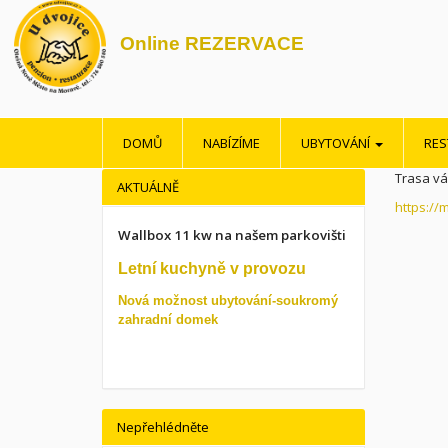
Online REZERVACE
DOMŮ
NABÍZÍME
UBYTOVÁNÍ
RE
Trasa vá
AKTUÁLNĚ
https://
Wallbox 11 kw na našem parkovišti
Letní kuchyně v provozu
Nová možnost ubytování-soukromý
zahradní domek
Nepřehlédněte