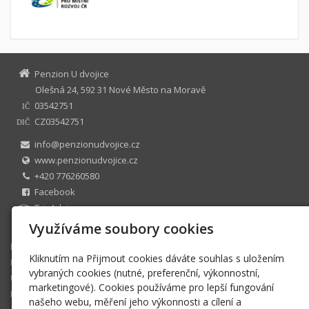
Penzion U dvojice
Olešná 24, 592 31 Nové Město na Moravě
03542751
IČ
CZ03542751
DIČ
info@penzionudvojice.cz
www.penzionudvojice.cz
+420 776260580
Facebook
TripAdvisor
U dvojice s.r.o. zapsaná v OR zastoupená : Josef Uhlíř
Využíváme soubory cookies
Domů
Kliknutím na Přijmout cookies dáváte souhlas s uložením
Nabízíme
vybraných cookies (nutné, preferenční, výkonnostní,
Ubytování
marketingové). Cookies používáme pro lepší fungování
Restaurace
našeho webu, měření jeho výkonnosti a cílení a