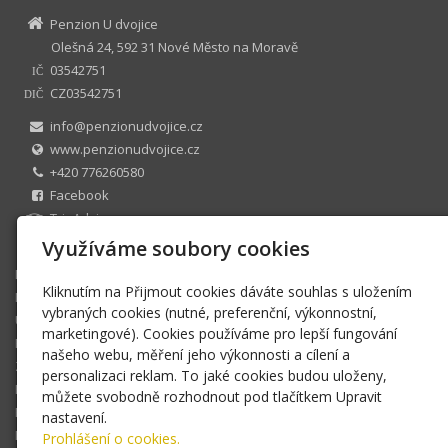
Penzion U dvojice
Olešná 24, 592 31 Nové Město na Moravě
03542751
IČ
CZ03542751
DIČ
info@penzionudvojice.cz
www.penzionudvojice.cz
+420 776260580
Facebook
TripAdvisor
U dvojice s.r.o. zapsaná v OR zastoupená : Josef Uhlíř
Využíváme soubory cookies
Domů
Kliknutím na Přijmout cookies dáváte souhlas s uložením
Nabízíme
vybraných cookies (nutné, preferenční, výkonnostní,
Ubytování
marketingové). Cookies používáme pro lepší fungování
Restaurace
našeho webu, měření jeho výkonnosti a cílení a
Z okolí
personalizaci reklam. To jaké cookies budou uloženy,
Rychlý kontakt
můžete svobodně rozhodnout pod tlačítkem Upravit
Pro cyklisty
nastavení.
Napsali o nás
Prohlášení o cookies.