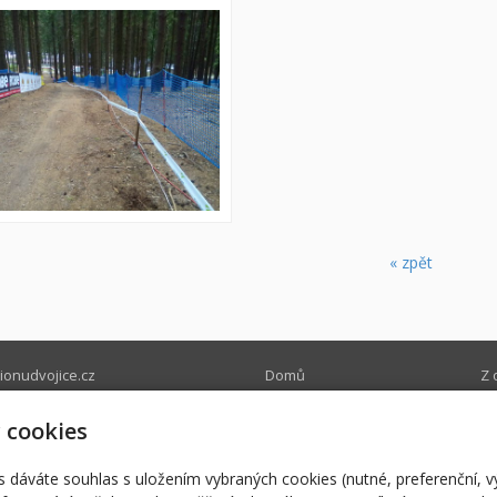
« zpět
onudvojice.cz
Domů
Z 
onudvojice.cz
Nabízíme
Ry
0580
Ubytování
Pr
 cookies
Restaurace
Na
r
s dáváte souhlas s uložením vybraných cookies (nutné, preferenční, 