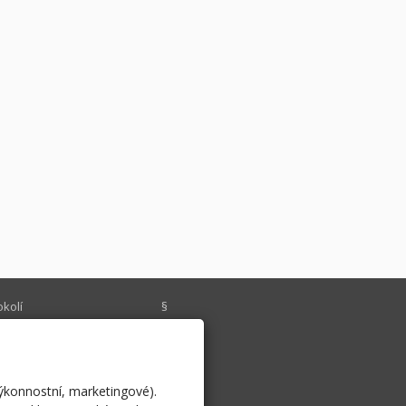
okolí
§
chlý kontakt
Historie
o cyklisty
psali o nás
výkonnostní, marketingové).