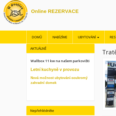
Online REZERVACE
DOMŮ
NABÍZÍME
UBYTOVÁNÍ
RE
AKTUÁLNĚ
Trat
Wallbox 11 kw na našem parkovišti
Letní kuchyně v provozu
Nová možnost ubytování-soukromý
zahradní domek
Nepřehlédněte